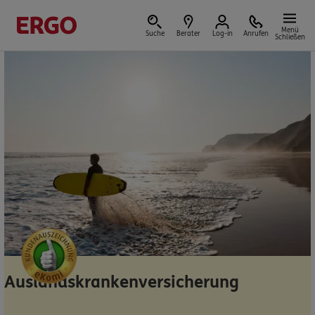
Menü
Suche
Berater
Log-in
Anrufen
Schließen
Versicherungen & Finanzen
Reform der privaten Altersvorsorge
Jetzt Förderung selbst berechnen.
Jetzt informieren
Auslandskrankenversicherung
Nicht sicher, was Sie benötigen?