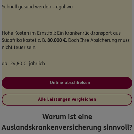
Schnell gesund werden – egal wo
Dann lassen Sie sich helfen.
Service
Hohe Kosten im Ernstfall: Ein Krankenrücktransport aus
Südafrika kostet z. B.
80.000 €
. Doch Ihre Absicherung muss
nicht teuer sein.
Meine Versicherungen
ab
24,80
€
jährlich
Sehen Sie auf einen Blick Ihre Versicherungen bei ERGO,
dem ERGO Rechtsschutz und der DKV.
Online abschließen
Zum Kundenportal
Alle Leistungen vergleichen
Warum ist eine
Schaden- oder Leistungsfall melden
Auslandskrankenversicherung sinnvoll?
Bequem online oder telefonisch.