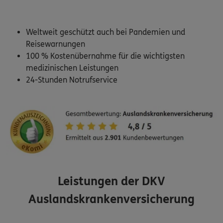
Weltweit geschützt auch bei Pandemien und
0800 / 3746 444
Reisewarnungen
7-19 Uhr (gebührenfrei)
100 % Kostenübernahme für die wichtigsten
medizinischen Leistungen
ERGO Berater finden
24-Stunden Notrufservice
Kundenportal Log-in
Leistungen der DKV
Auslandskrankenversicherung