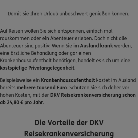
Damit Sie Ihren Urlaub unbeschwert genießen können.
Kontakt
Auf Reisen wollen Sie sich entspannen, einfach mal
rauskommen oder ein Abenteuer erleben. Doch nicht alle
Abenteuer sind positiv: Wenn Sie
im Ausland krank
werden,
Meine Versicherungen
eine ärztliche Behandlung oder gar einen
Krankenhausaufenthalt benötigen, handelt es sich um eine
Sehen Sie auf einen Blick Ihre Versicherungen bei ERGO,
dem ERGO Rechtsschutz und der DKV.
kostspielige Privatangelegenheit
.
Beispielsweise ein
Krankenhausaufenthalt
kostet im Ausland
Zum Kundenportal
bereits
mehrere tausend Euro
. Schützen Sie sich daher vor
hohen Kosten, mit der
DKV Reisekrankenversicherung schon
ab 24,80 € pro Jahr
.
Schaden- oder Leistungsfall melden
Die Vorteile der DKV
Bequem online oder telefonisch.
Reisekrankenversicherung