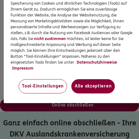
Speicherung von Cookies und ähnlichen Technologien (Tools) auf
Armin S. (56) überwintert für ein paar Wochen in
Ihrem Gerät zu. Dadurch ermöglichen Sie eine zuverlässige
Südafrika, da ihm der Winter in Deutschland zu kalt ist.
Funktion der Website, die Analyse der Websitenutzung, die
Jedoch erleidet er einen
Schlaganfall
und muss in das
Messung von Marketingaktivitäten sowie die Möglichkeit, Ihnen
personalisierte Inhalte und Werbeanzeigen zur Verfügung zu
örtliche Krankenhaus gebracht werden. Sein Zustand
stellen, z.B. durch die Nutzung von Facebook Audiences oder Google
ist stabil, aber die
medizinische Versorgung nicht
Ads. Falls Sie
nicht zustimmen
möchten, ist leider keine für Sie
ausreichend
. Damit er wieder gesund werden kann,
maßgeschneiderte Anpassung und Werbung auf dieser Seite
wird der Rücktransport nach Deutschland organisiert
möglich. Sie können Ihre Entscheidungen jederzeit über den
Button "Tool-Einstellungen" anpassen. Näheres zu den
und die Kosten in Höhe von
80.000 € von der DKV
eingesetzten Tools finden Sie unter
Datenschutzhinweise
übernommen
. Zurück in Deutschland angekommen
Impressum
erfolgt eine stationäre Behandlung mit anschließender
Reha und Armins Genesung kann gut voranschreiten.
Tool-Einstellungen
Alle akzeptieren
Online abschließen
Ganz einfach online abschließen - Ihre
DKV Auslandskrankenversicherung