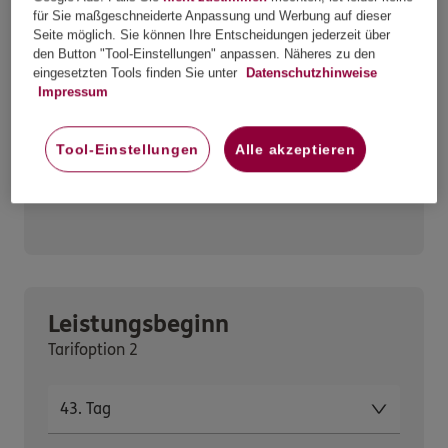
für Sie maßgeschneiderte Anpassung und Werbung auf dieser
Seite möglich. Sie können Ihre Entscheidungen jederzeit über
Tarifoption 1
den Button "Tool-Einstellungen" anpassen. Näheres zu den
eingesetzten Tools finden Sie unter
Datenschutzhinweise
Impressum
Gesetzlich pflichtversichert
Tool-Einstellungen
Alle akzeptieren
Gesetzlich freiwillig
versichert
Leistungsbeginn
Tarifoption 2