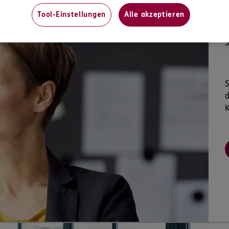
Tool-Einstellungen
Alle akzeptieren
S
S
d
K