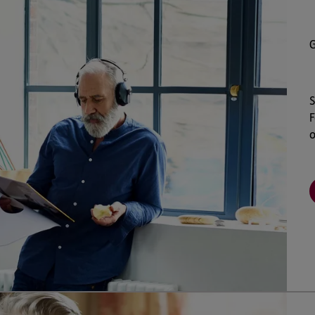
G
S
F
o