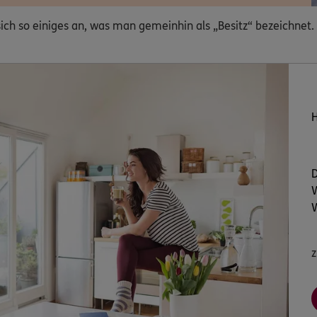
ch so einiges an, was man gemeinhin als „Besitz“ bezeichnet. A
D
W
W
z