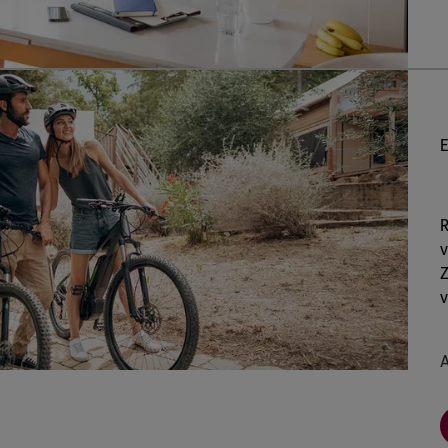
E
R
v
Z
v