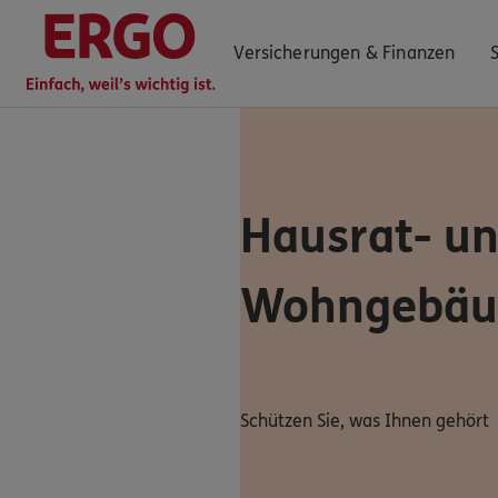
Versicherungen & Finanzen
0800 / 3746 044
Hausrat- u
Mo–Sa 7–20 Uhr (gebührenfrei)
ERGO Berater finden
Wohngebäu
Kundenportal Log-in
Schützen Sie, was Ihnen gehört