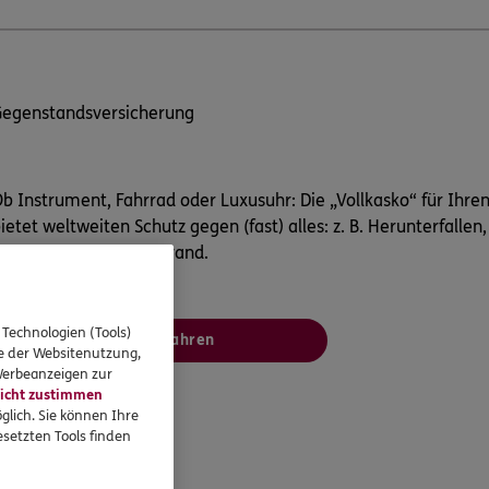
Gegenstandsversicherung
b Instrument, Fahrrad oder Luxusuhr: Die „Vollkasko“ für Ihre
ietet weltweiten Schutz gegen (fast) alles: z. B. Herunterfallen,
asserschaden oder Brand.
 Technologien (Tools)
Mehr erfahren
se der Websitenutzung,
 Werbeanzeigen zur
icht zustimmen
glich. Sie können Ihre
setzten Tools finden