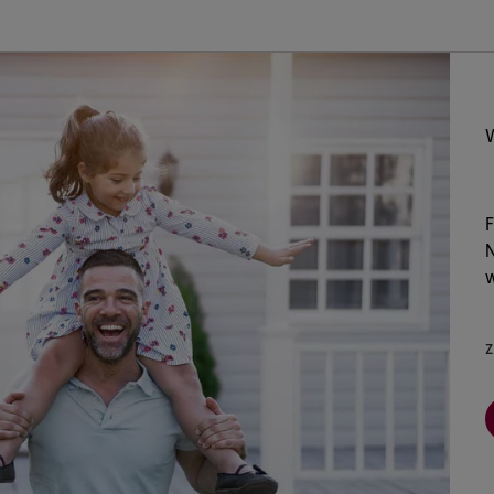
F
w
z