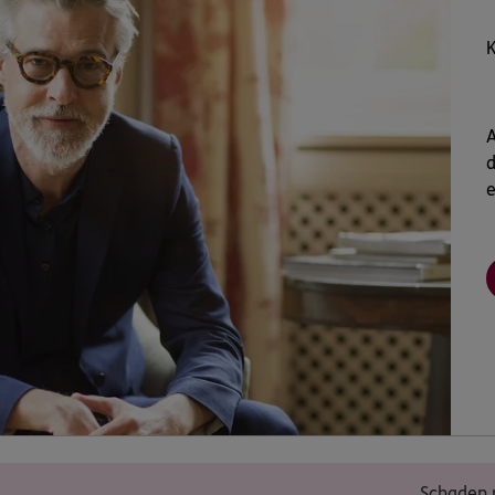
K
A
d
e
Schaden